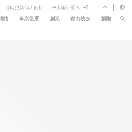
適時更新個人資料
校友帳號登入
English
網絡
事業發展
創業
傑出校友
捐贈
LIBRARY
繁體中文
S
ABOUT HKUST
简体中文
圖書館服務
移居宜居計劃
科大網上課程
科大創業家
校友電子通訊
捐贈方式
優惠
科大•同心
捐款者名單
分享您的好消息
常見問題
校友通訊
校園優惠
工作和實習
校友創業家提供的優惠
創業支援
中國銀行（香港）科技大學校友信用卡
衷心感謝
歡迎到訪香港科技大學校園