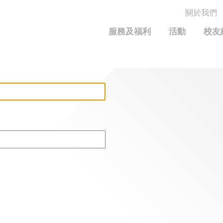
關於我們
MORE ABOUT HKUST
服務及福利
活動
校友
MIC DEPARTMENTS A-Z
LIFE@HKUST
統計資料
JOBS@HKUST
FACULTY PROFILE
保持聯繫
Alumni Common
校友組織
科大求職板
成就您的創業旅程
校友簡介
校友基金
校友應用程式和電子卡
面試秘訣
校友分享
捐贈意義
興趣及運動
科大校友電郵
校友基金(AEF)支持的各項舉措
學系及課程
畢業證書及成績單
鳴謝
中國內地及世界各地
運動設施
香港科技大學評議會
關於評議會
2025-2027年度常務委員會