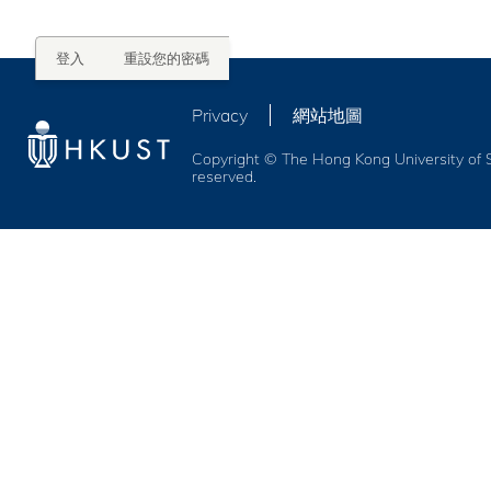
Primary
登入
(作
重設您的密碼
用
tabs
中
Privacy
網站地圖
頁
籤)
Copyright © The Hong Kong University of S
reserved.
服務及福利
活動
校友網絡
事業發展
創業