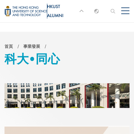
移
HKUST
MORE ABOUT HKUST
至
ALUMNI
English
主
UNIVERSITY NEWS
ACADEMIC
內
DEPARTMENTS A-Z
繁體中文
容
简体中文
LIFE@HKUST
LIBRARY
導
首頁
事業發展
科大•同心
MAP & DIRECTIONS
JOBS@HKUST
航
FACULTY PROFILES
ABOUT HKUST
連
結