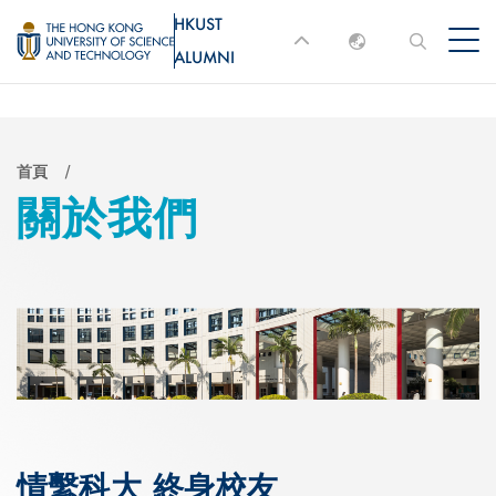
移
HKUST
MORE ABOUT HKUST
至
ALUMNI
English
主
UNIVERSITY NEWS
ACADEMIC
內
DEPARTMENTS A-Z
繁體中文
容
简体中文
LIFE@HKUST
LIBRARY
導
首頁
關於我們
MAP & DIRECTIONS
JOBS@HKUST
航
FACULTY PROFILES
ABOUT HKUST
連
結
情繫科大 終身校友