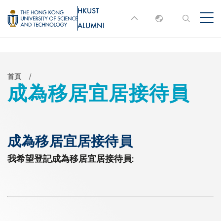
移
HKUST
MORE ABOUT HKUST
至
ALUMNI
English
主
UNIVERSITY NEWS
ACADEMIC
內
DEPARTMENTS A-Z
繁體中文
容
简体中文
LIFE@HKUST
LIBRARY
導
首頁
成為移居宜居接待員
MAP & DIRECTIONS
JOBS@HKUST
航
FACULTY PROFILES
ABOUT HKUST
連
結
成為移居宜居接待員
我希望登記成為移居宜居接待員: