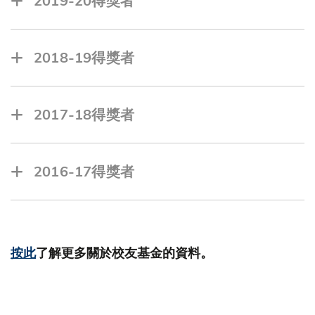
2019-20得獎者
NGAI Yat Shing, Indus
2018-19得獎者
龍震霆, Deep Analytics Limited
NARAYANA SWAMY Thomas Rohit,
2017-18得獎者
Rehabtics
AMANOV Dovran, Facile
徐卓亮, Findingmini (小巴到哪兒)
LUC Annie An-nhi, T-101
2016-17得獎者
蘇芷茵, MamaHelpers Limited
孔曉峰, Dr. Journey
SUKIENNIK Nicholas, Inflo
KIM Ji Yong, Scaevolus Technology
林友峰, Visor
SHREY Singh, Huan Corp
按此
了解更多關於校友基金的資料。
王晴楓, Uni-ox
吳丹, Fixway Ltd.
黃裕亨, EZT (EasyTea)
舒怡瑋, Cyrochip