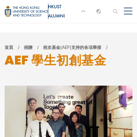
移
HKUST
MORE ABOUT HKUST
至
ALUMNI
English
主
UNIVERSITY NEWS
ACADEMIC
內
DEPARTMENTS A-Z
繁體中文
容
简体中文
LIFE@HKUST
LIBRARY
導
首頁
捐贈
校友基金(AEF)支持的各項舉措
AEF 學生初創基金
MAP & DIRECTIONS
JOBS@HKUST
航
FACULTY PROFILES
ABOUT HKUST
連
結